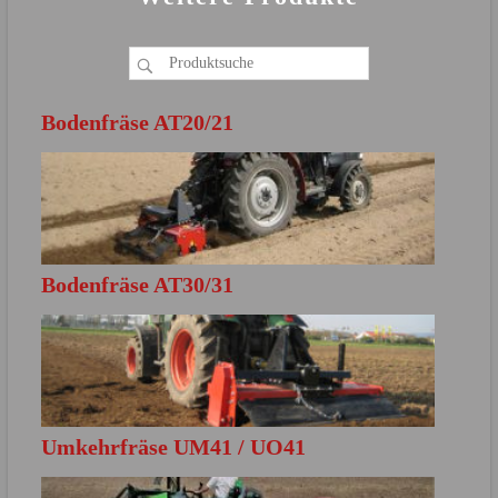
Bodenfräse AT20/21
Bodenfräse AT30/31
MEHR ERFAHREN
Direkt zur Produktbroschüre
Umkehrfräse UM41 / UO41
MEHR ERFAHREN