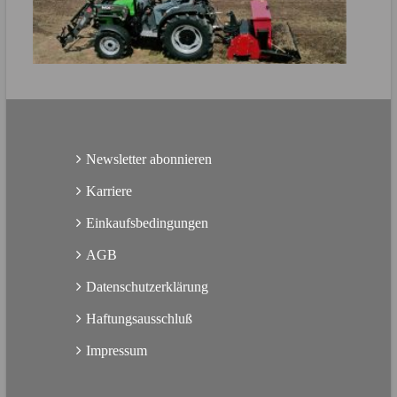
Direkt zur Produktbroschüre
MEHR ERFAHREN
Direkt zur Produktbroschüre
Newsletter abonnieren
Karriere
Einkaufsbedingungen
AGB
Datenschutzerklärung
Haftungsausschluß
Impressum