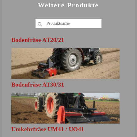
Weitere Produkte
Bodenfräse AT20/21
Bodenfräse AT30/31
MEHR ERFAHREN
Direkt zur Produktbroschüre
Umkehrfräse UM41 / UO41
MEHR ERFAHREN