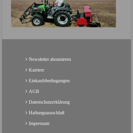
Direkt zur Produktbroschüre
MEHR ERFAHREN
Direkt zur Produktbroschüre
Newsletter abonnieren
Karriere
Einkaufsbedingungen
AGB
Datenschutzerklärung
Haftungsausschluß
Impressum