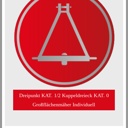
Dreipunkt KAT. 1/2 Kuppeldreieck KAT. 0
Großflächenmäher Individuell