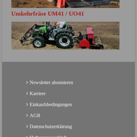
Umkehrfräse UM41 / UO41
MEHR ERFAHREN
Direkt zur Produktbroschüre
MEHR ERFAHREN
Direkt zur Produktbroschüre
Newsletter abonnieren
Karriere
Einkaufsbedingungen
AGB
Datenschutzerklärung