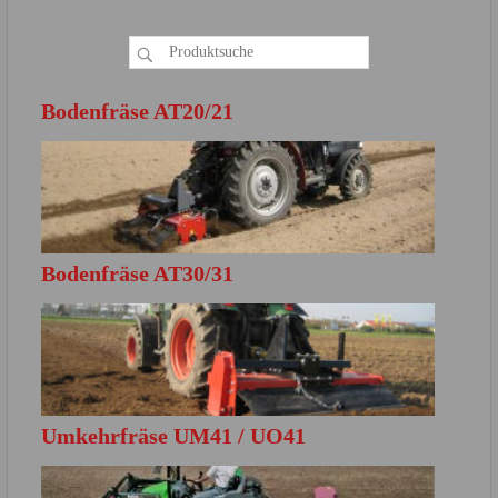
Bodenfräse AT20/21
Bodenfräse AT30/31
MEHR ERFAHREN
Direkt zur Produktbroschüre
Umkehrfräse UM41 / UO41
MEHR ERFAHREN