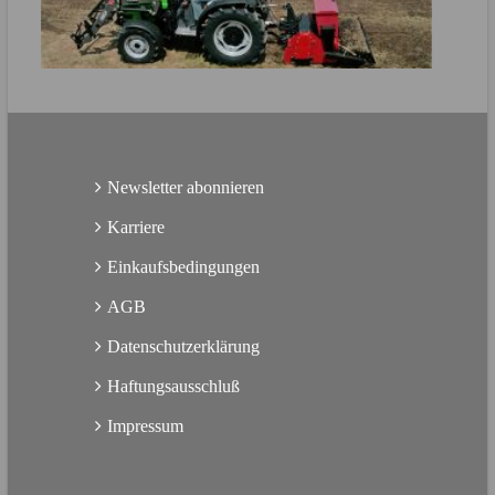
Direkt zur Produktbroschüre
MEHR ERFAHREN
Direkt zur Produktbroschüre
Newsletter abonnieren
Karriere
Einkaufsbedingungen
AGB
Datenschutzerklärung
Haftungsausschluß
Impressum