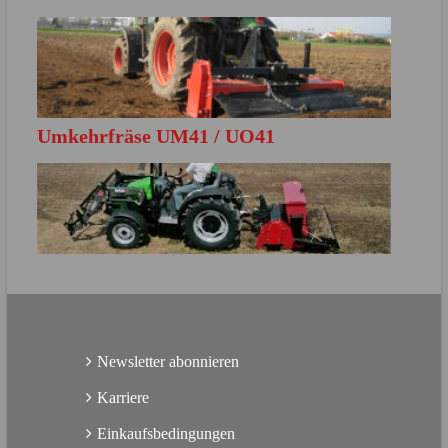
MEHR ERFAHREN
Direkt zur Produktbroschüre
Umkehrfräse UM41 / UO41
MEHR ERFAHREN
Direkt zur Produktbroschüre
MEHR ERFAHREN
Direkt zur Produktbroschüre
Newsletter abonnieren
Karriere
Einkaufsbedingungen