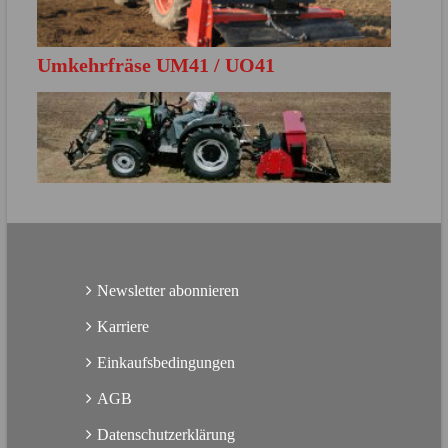
Umkehrfräse UM41 / UO41
MEHR ERFAHREN
Direkt zur Produktbroschüre
MEHR ERFAHREN
Direkt zur Produktbroschüre
Newsletter abonnieren
Karriere
Einkaufsbedingungen
AGB
Datenschutzerklärung