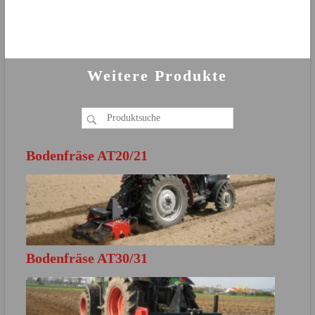
Weitere Produkte
Bodenfräse AT20/21
Bodenfräse AT30/31
MEHR ERFAHREN
Direkt zur Produktbroschüre