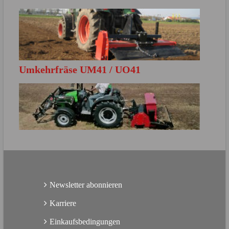
MEHR ERFAHREN
Direkt zur Produktbroschüre
Umkehrfräse UM41 / UO41
MEHR ERFAHREN
Direkt zur Produktbroschüre
MEHR ERFAHREN
Direkt zur Produktbroschüre
Newsletter abonnieren
Karriere
Einkaufsbedingungen